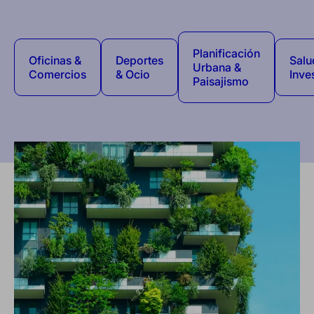
Planificación
Oficinas &
Deportes
Salu
Urbana &
Comercios
& Ocio
Inve
Paisajismo