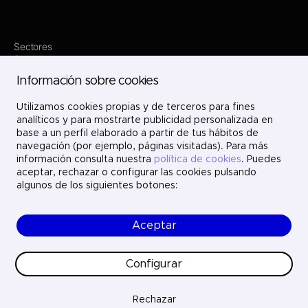
Sectores
Servicios
Dónde estamos
Información sobre cookies
Proyectos
Nosotros
Utilizamos cookies propias y de terceros para fines
Únete
Contacto
analíticos y para mostrarte publicidad personalizada en
LinkedIn
base a un perfil elaborado a partir de tus hábitos de
X
navegación (por ejemplo, páginas visitadas). Para más
Instagram
información consulta nuestra
política de cookies
. Puedes
YouTube
aceptar, rechazar o configurar las cookies pulsando
algunos de los siguientes botones:
Aceptar
© Ayesa Engineering. Todos los derechos reservados.
Aviso legal
Política de cookies
Configurar
Política de privacidad
Ética y cumplimiento
Calidad
Rechazar