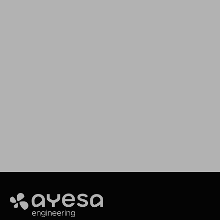
Añada valor a sus proyectos
Estamos aquí para asesorarte y ofrecerte
el servicio que necesitas
Contacto
Ayesa