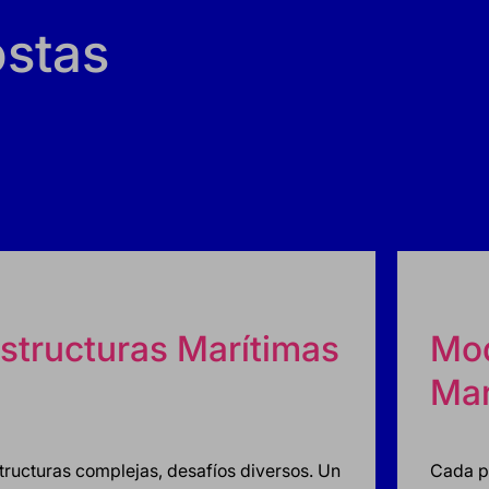
ostas
structuras Marítimas
Mod
Mar
tructuras complejas, desafíos diversos. Un
Cada pr