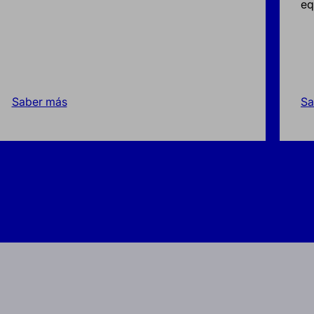
eq
Saber más
Sa