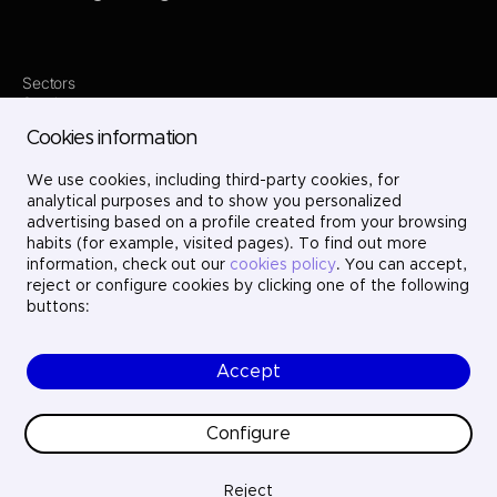
Sectors
Services
Where we are
Cookies information
Projects
About us
Careers
We use cookies, including third-party cookies, for
Contact
analytical purposes and to show you personalized
LinkedIn
advertising based on a profile created from your browsing
X
habits (for example, visited pages). To find out more
Instagram
information, check out our
cookies policy
. You can accept,
YouTube
reject or configure cookies by clicking one of the following
buttons:
Accept
© Ayesa Engineering. All rights reserved.
Legal Notice
Cookies policy
Configure
Privacy Policy
Ethics and compliance
Quality
Reject