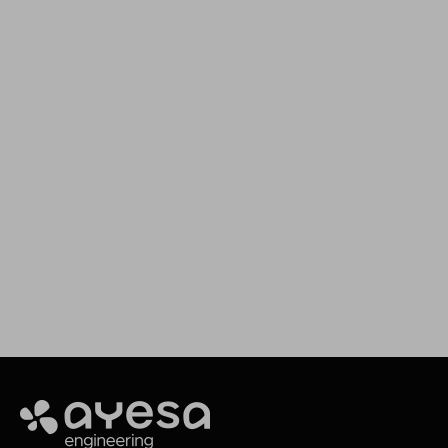
We support your projects
Our goal is to provide you with the best
services for your needs
Make it happen
Ayesa