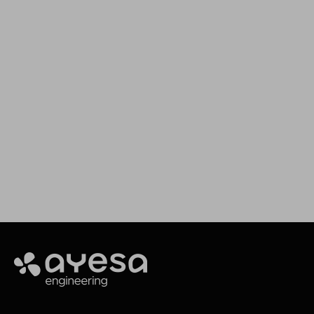
Impulsamos tus proyectos
Estamos aquí para asesorarte y ofrecerte el
servicio que
necesitas
Contacto
Ayesa