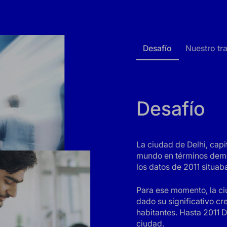
Desafío
Nuestro tr
Desafío
La ciudad de Delhi, capi
mundo en términos demogr
los datos de 2011 situab
Para ese momento, la ci
dado su significativo cr
habitantes. Hasta 2011 D
ciudad.