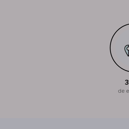
3
de e