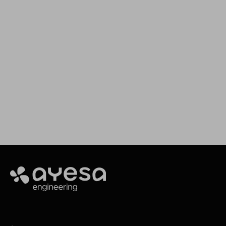
Impulsamos tus proyectos
Estamos aquí para asesorarte y ofrecerte el
servicio que necesitas
Making it happen
Ayesa