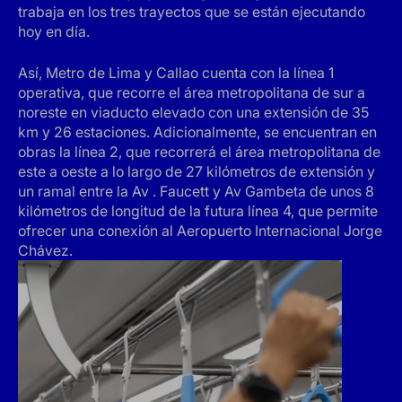
trabaja en los tres trayectos que se están ejecutando
hoy en día.
Así, Metro de Lima y Callao cuenta con la línea 1
operativa, que recorre el área metropolitana de sur a
noreste en viaducto elevado con una extensión de 35
km y 26 estaciones. Adicionalmente, se encuentran en
obras la línea 2, que recorrerá el área metropolitana de
este a oeste a lo largo de 27 kilómetros de extensión y
un ramal entre la Av . Faucett y Av Gambeta de unos 8
kilómetros de longitud de la futura línea 4, que permite
ofrecer una conexión al Aeropuerto Internacional Jorge
Chávez.