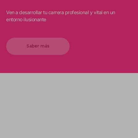
Ven a desarrollar tu carrera profesional y vital en un
entorno ilusionante
Saber más
Impulsamos tus proyectos
Estamos aquí para asesorarte y ofrecerte el
servicio que necesitas