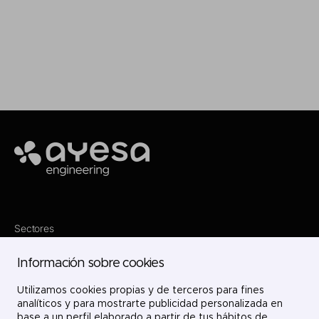
Make it happen
Ayesa
Sectores
Servicios
Dónde estamos
Información sobre cookies
Proyectos
Nosotros
Utilizamos cookies propias y de terceros para fines
Únete
Contacto
analíticos y para mostrarte publicidad personalizada en
LinkedIn
base a un perfil elaborado a partir de tus hábitos de