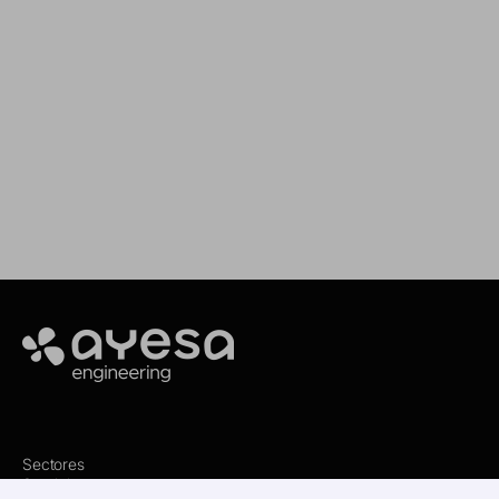
Estamos aquí para asesorarte y ofrecerte el
servicio que necesitas
Making it happen
Ayesa
Sectores
Servicios