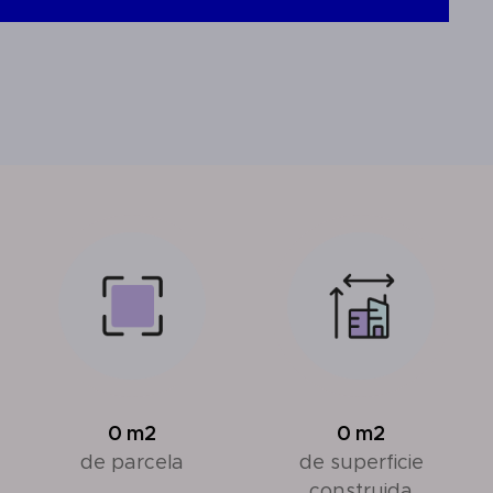
0
m2
0
m2
de parcela
de superficie
construida