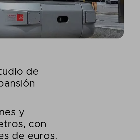
tudio de
pansión
nes y
etros, con
es de euros.