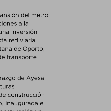
pansión del metro
iones a la
 una inversión
ta red viaria
itana de Oporto,
de transporte
erazgo de Ayesa
cturas
n de construcción
o, inaugurada el