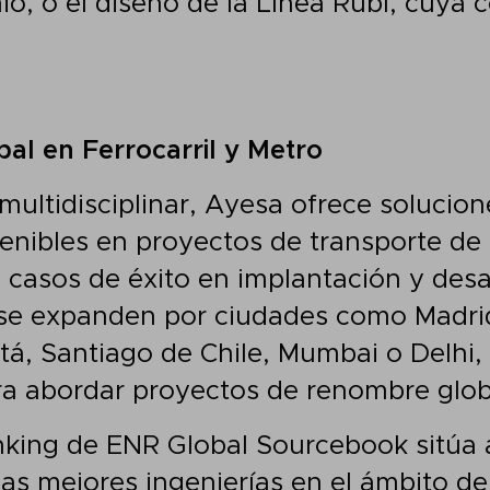
io, o el diseño de la Línea Rubí, cuya 
bal en Ferrocarril y Metro
ultidisciplinar, Ayesa ofrece solucio
tenibles en proyectos de transporte de
 casos de éxito en implantación y desa
 se expanden por ciudades como Madri
tá, Santiago de Chile, Mumbai o Delhi,
ra abordar proyectos de renombre glob
anking de ENR Global Sourcebook sitúa 
las mejores ingenierías en el ámbito de