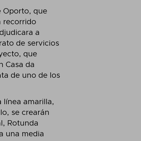
e Oporto, que
 recorrido
djudicara a
ato de servicios
ayecto, que
ón Casa da
ata de uno de los
línea amarilla,
lo, se crearán
al, Rotunda
 a una media