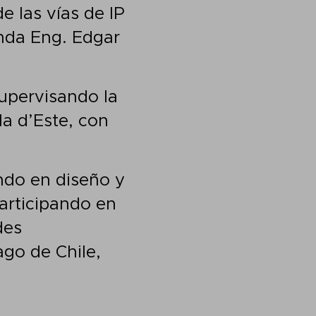
 las vías de IP
onda Eng. Edgar
upervisando la
la d’Este, con
ndo en diseño y
articipando en
des
go de Chile,