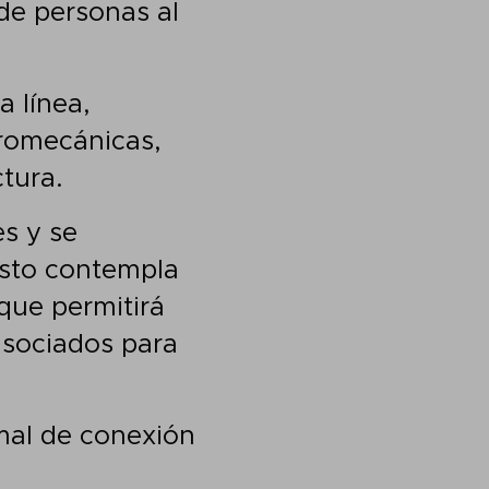
 de personas al
a línea,
tromecánicas,
ctura.
es y se
 Esto contempla
 que permitirá
asociados para
mal de conexión