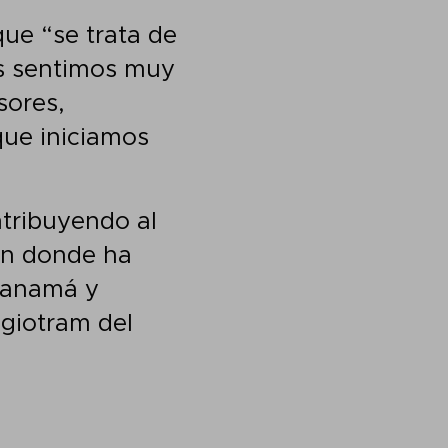
que “se trata de
os sentimos muy
sores,
que iniciamos
tribuyendo al
ión donde ha
Panamá y
giotram del