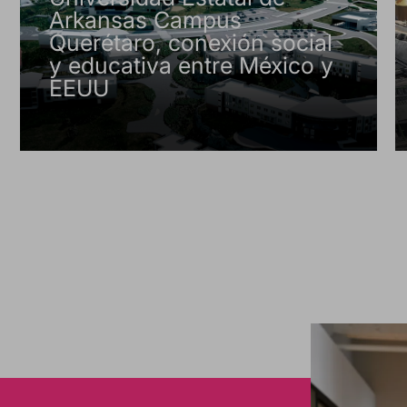
Arkansas Campus
Querétaro, conexión social
y educativa entre México y
EEUU