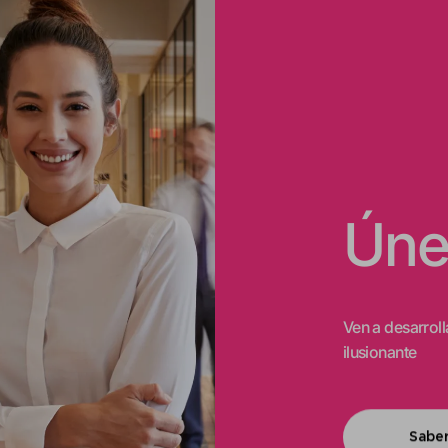
Úne
Ven a desarroll
ilusionante
Sabe