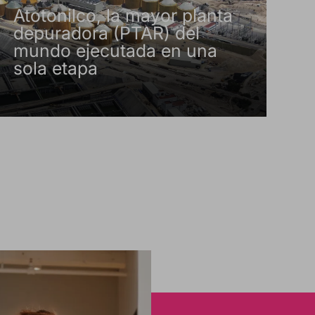
Atotonilco, la mayor planta
depuradora (PTAR) del
mundo ejecutada en una
sola etapa