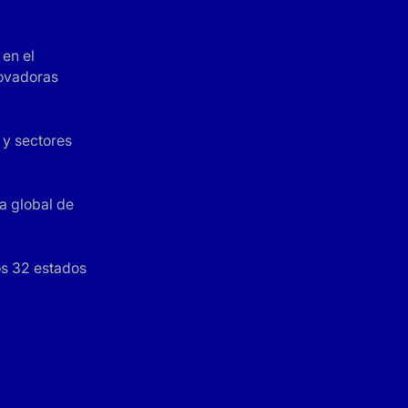
en el
novadoras
 y sectores
a global de
os 32 estados