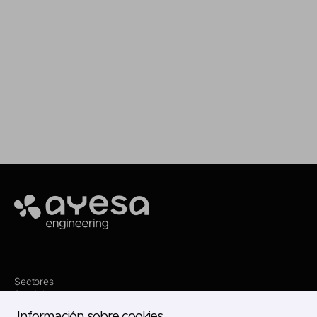
Estamos aquí para asesorarte y ofrecerte el
servicio que necesitas
Making it happen
Ayesa
Sectores
Servicios
Dónde estamos