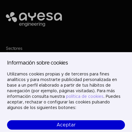
Ayesa
Sectores
Servicios
Dónde estamos
Información sobre cookies
Proyectos
Nosotros
Únete
Utilizamos cookies propias y de terceros para fines
Contacto
analíticos y para mostrarte publicidad personalizada en
LinkedIn
base a un perfil elaborado a partir de tus hábitos de
X
navegación (por ejemplo, páginas visitadas). Para más
Instagram
información consulta nuestra
política de cookies
. Puedes
YouTube
aceptar, rechazar o configurar las cookies pulsando
algunos de los siguientes botones:
Aceptar
© Ayesa Engineering. Todos los derechos reservados.
Aviso legal