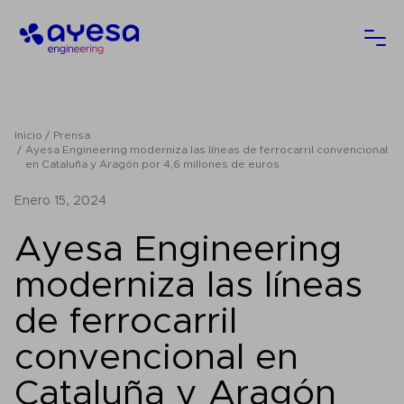
Ayesa
Abri
Inicio
Prensa
Ayesa Engineering moderniza las líneas de ferrocarril convencional
en Cataluña y Aragón por 4,6 millones de euros
enero 15, 2024
Ayesa Engineering
moderniza las líneas
de ferrocarril
convencional en
Cataluña y Aragón