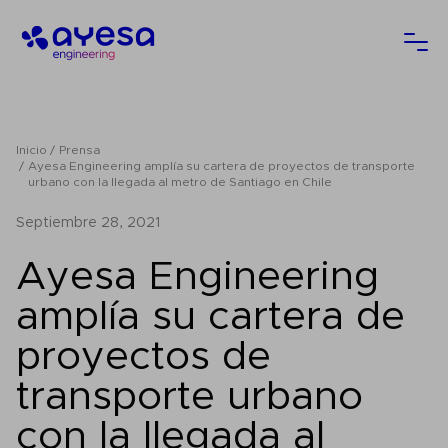
Ayesa
Abri
Inicio
Prensa
Ayesa Engineering amplía su cartera de proyectos de transporte
urbano con la llegada al metro de Santiago en Chile
septiembre 28, 2021
Ayesa Engineering
amplía su cartera de
proyectos de
transporte urbano
con la llegada al