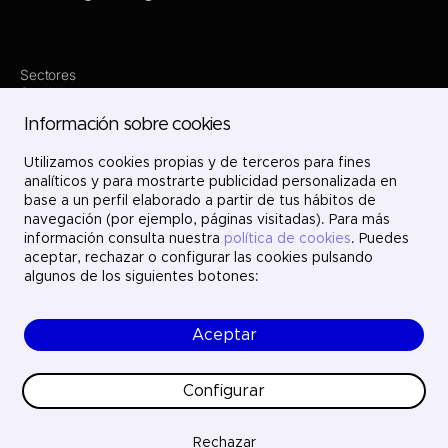
Sectores
Servicios
Dónde estamos
Información sobre cookies
Proyectos
Nosotros
Únete
Utilizamos cookies propias y de terceros para fines
Contacto
analíticos y para mostrarte publicidad personalizada en
LinkedIn
base a un perfil elaborado a partir de tus hábitos de
X
navegación (por ejemplo, páginas visitadas). Para más
Instagram
información consulta nuestra
política de cookies
. Puedes
YouTube
aceptar, rechazar o configurar las cookies pulsando
algunos de los siguientes botones:
Aceptar
© Ayesa Engineering. Todos los derechos reservados.
Aviso legal
Política de cookies
Configurar
Política de privacidad
Ética y cumplimiento
Calidad
Rechazar