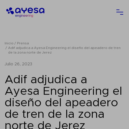
Ayesa
Abri
Inicio
Prensa
Adif adjudica a Ayesa Engineering el diseño del apeadero de tren
de la zona norte de Jerez
julio 26, 2023
Adif adjudica a
Ayesa Engineering el
diseño del apeadero
de tren de la zona
norte de Jerez