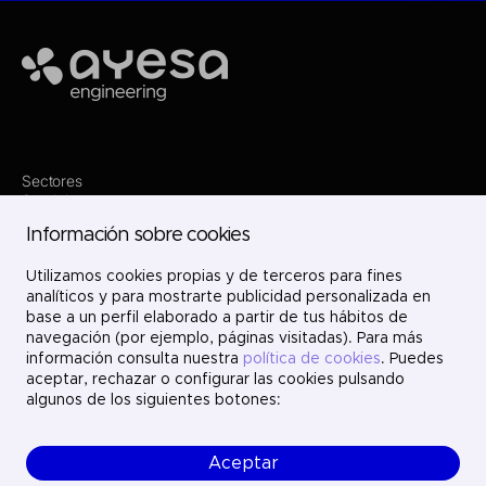
Ayesa
Sectores
Servicios
Dónde estamos
Información sobre cookies
Proyectos
Nosotros
Únete
Utilizamos cookies propias y de terceros para fines
Contacto
analíticos y para mostrarte publicidad personalizada en
LinkedIn
base a un perfil elaborado a partir de tus hábitos de
X
navegación (por ejemplo, páginas visitadas). Para más
Instagram
información consulta nuestra
política de cookies
. Puedes
YouTube
aceptar, rechazar o configurar las cookies pulsando
algunos de los siguientes botones:
Aceptar
© Ayesa Engineering. Todos los derechos reservados.