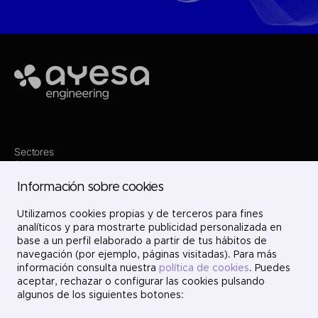
Ayesa
Sectores
Servicios
Dónde estamos
Información sobre cookies
Proyectos
Nosotros
Únete
Utilizamos cookies propias y de terceros para fines
Contacto
analíticos y para mostrarte publicidad personalizada en
LinkedIn
base a un perfil elaborado a partir de tus hábitos de
X
navegación (por ejemplo, páginas visitadas). Para más
Instagram
información consulta nuestra
política de cookies
. Puedes
YouTube
aceptar, rechazar o configurar las cookies pulsando
algunos de los siguientes botones: