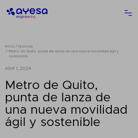
Ayesa
Abri
Inicio
Noticias
Metro de Quito, punta de lanza de una nueva movilidad ágil y
sostenible
abril 1, 2024
Metro de Quito,
punta de lanza de
una nueva movilidad
ágil y sostenible