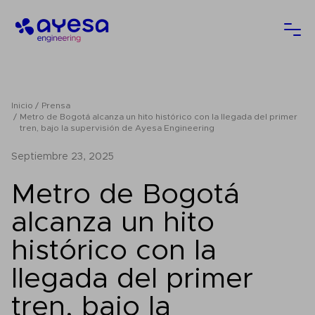
Ayesa
Abri
Inicio
Prensa
Metro de Bogotá alcanza un hito histórico con la llegada del primer
tren, bajo la supervisión de Ayesa Engineering
septiembre 23, 2025
Metro de Bogotá
alcanza un hito
histórico con la
llegada del primer
tren, bajo la