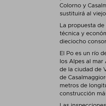
Colorno y Casalm
sustituirá al vie
La propuesta de 
técnica y económ
dieciocho consorc
El Po es un río d
los Alpes al mar
de la ciudad de 
de Casalmaggiore 
metros de longit
construcción má
Las inspecciones