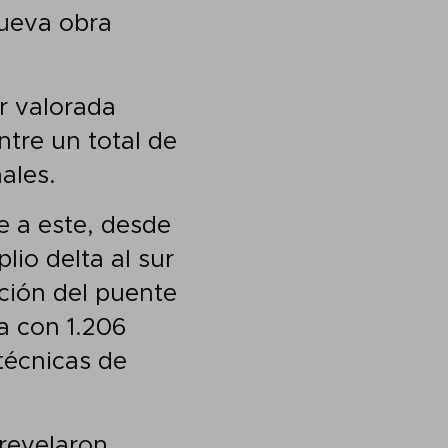
nueva obra
r valorada
tre un total de
ales.
te a este, desde
io delta al sur
ción del puente
a con 1.206
técnicas de
 revelaron