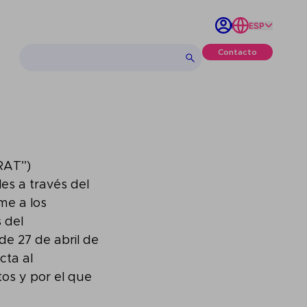
ESP
Contacto
RAT”)
es a través del
me a los
s del
e 27 de abril de
cta al
tos y por el que