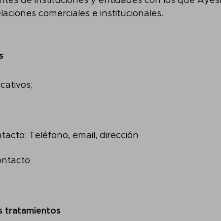
tes de instituciones y entidades con los que Ay
aciones comerciales e institucionales.
s
icativos;
tacto: Teléfono, email, dirección
ontacto
s tratamientos