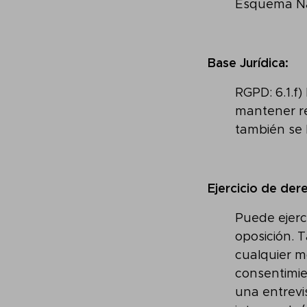
Esquema Na
Base Jurídica:
RGPD: 6.1.f
mantener re
también se 
Ejercicio de der
Puede ejerci
oposición. 
cualquier mo
consentimie
una entrevis