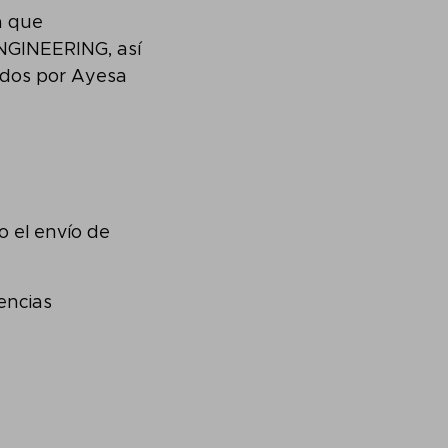
a que
ENGINEERING, así
ados por Ayesa
 el envío de
encias