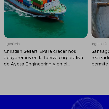
Ingeniería
Ingeniería
Christian Seifart: «Para crecer nos
Santiag
apoyaremos en la fuerza corporativa
realiza
de Ayesa Engineering y en el
permite
conocimiento del mercado local»
optimiza
efluente
energét