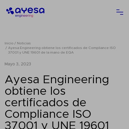
Ayesa
Abri
Inicio
Noticias
Ayesa Engineering obtiene los certificados de Compliance ISO
37001 y UNE 19601 de la mano de EQA
mayo 3, 2023
Ayesa Engineering
obtiene los
certificados de
Compliance ISO
37001 y UNE 19601