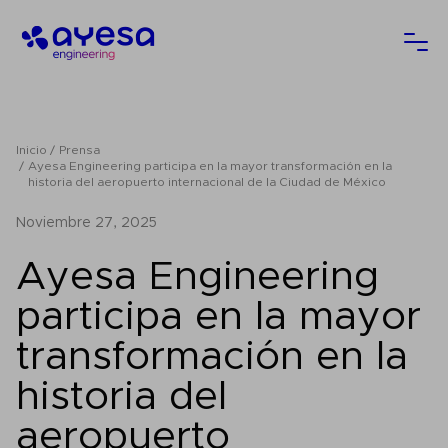
Ayesa
Abri
Inicio
Prensa
Ayesa Engineering participa en la mayor transformación en la
historia del aeropuerto internacional de la Ciudad de México
noviembre 27, 2025
Ayesa Engineering
participa en la mayor
transformación en la
historia del
aeropuerto