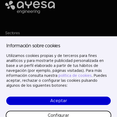
Ayesa
Sectores
Servicios
Dónde estamos
Información sobre cookies
Proyectos
Nosotros
Únete
Utilizamos cookies propias y de terceros para fines
Contacto
analíticos y para mostrarte publicidad personalizada en
LinkedIn
base a un perfil elaborado a partir de tus hábitos de
X
navegación (por ejemplo, páginas visitadas). Para más
Instagram
información consulta nuestra
política de cookies
. Puedes
YouTube
aceptar, rechazar o configurar las cookies pulsando
algunos de los siguientes botones:
Aceptar
© Ayesa Engineering. Todos los derechos reservados.
Aviso legal
Política de cookies
Configurar
Política de privacidad