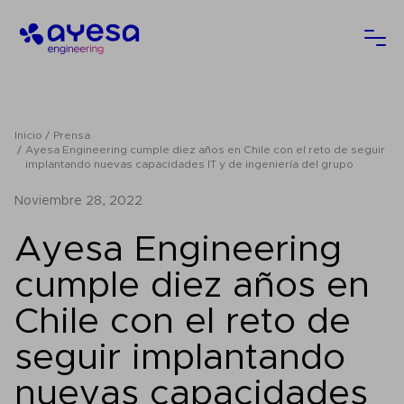
Ayesa
Abri
Inicio
Prensa
Ayesa Engineering cumple diez años en Chile con el reto de seguir
implantando nuevas capacidades IT y de ingeniería del grupo
noviembre 28, 2022
Ayesa Engineering
cumple diez años en
Chile con el reto de
seguir implantando
nuevas capacidades