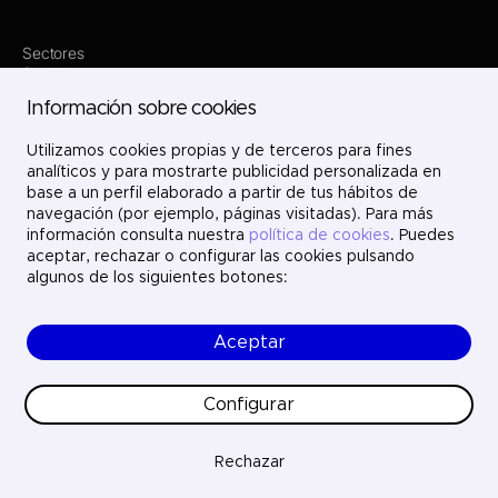
Sectores
Servicios
Dónde estamos
Información sobre cookies
Proyectos
Nosotros
Únete
Utilizamos cookies propias y de terceros para fines
Contacto
analíticos y para mostrarte publicidad personalizada en
LinkedIn
base a un perfil elaborado a partir de tus hábitos de
X
navegación (por ejemplo, páginas visitadas). Para más
Instagram
información consulta nuestra
política de cookies
. Puedes
YouTube
aceptar, rechazar o configurar las cookies pulsando
algunos de los siguientes botones:
Aceptar
© Ayesa Engineering. Todos los derechos reservados.
Aviso legal
Política de cookies
Configurar
Política de privacidad
Ética y cumplimiento
Calidad
Rechazar