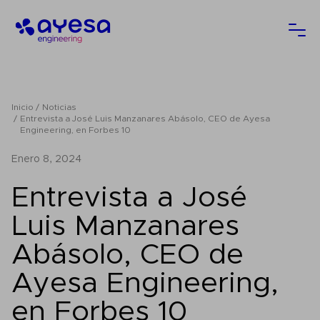
Ayesa
Abri
Inicio
Noticias
Entrevista a José Luis Manzanares Abásolo, CEO de Ayesa
Engineering, en Forbes 10
enero 8, 2024
Entrevista a José
Luis Manzanares
Abásolo, CEO de
Ayesa Engineering,
en Forbes 10