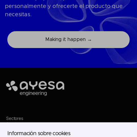
personalmente y ofrecerte el producto que
necesitas.
Making it happen →
Ayesa
Sectores
Servicios
Dónde estamos
Información sobre cookies
Proyectos