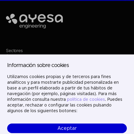
Ayesa
Sectores
Servicios
Dónde estamos
Información sobre cookies
Proyectos
Nosotros
Únete
Utilizamos cookies propias y de terceros para fines
Contacto
analíticos y para mostrarte publicidad personalizada en
LinkedIn
base a un perfil elaborado a partir de tus hábitos de
X
navegación (por ejemplo, páginas visitadas). Para más
Instagram
información consulta nuestra
política de cookies
. Puedes
YouTube
aceptar, rechazar o configurar las cookies pulsando
algunos de los siguientes botones:
Aceptar
© Ayesa Engineering. Todos los derechos reservados.