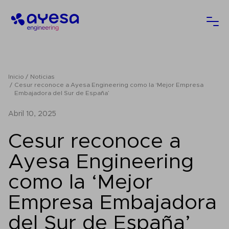
Ayesa
Abri
Inicio
Noticias
Cesur reconoce a Ayesa Engineering como la ‘Mejor Empresa
Embajadora del Sur de España’
abril 10, 2025
Cesur reconoce a
Ayesa Engineering
como la ‘Mejor
Empresa Embajadora
del Sur de España’