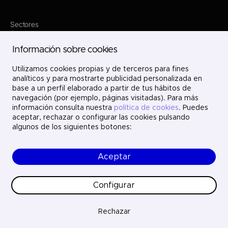
Sectores
Servicios
Dónde estamos
Información sobre cookies
Proyectos
Nosotros
Utilizamos cookies propias y de terceros para fines
Únete
Contacto
analíticos y para mostrarte publicidad personalizada en
LinkedIn
base a un perfil elaborado a partir de tus hábitos de
X
navegación (por ejemplo, páginas visitadas). Para más
Instagram
información consulta nuestra
política de cookies
. Puedes
YouTube
aceptar, rechazar o configurar las cookies pulsando
algunos de los siguientes botones:
Aceptar
© Ayesa Engineering. Todos los derechos reservados.
Aviso legal
Política de cookies
Configurar
Política de privacidad
Ética y cumplimiento
Calidad
Rechazar