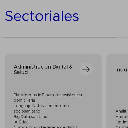
Sectoriales
Administración Digital &
Indu
Salud
Plataformas IoT para teleasistencia
domiciliaria
Lenguaje Natural en entorno
sociosanitario
Analít
Big Data sanitario
Manten
IA Ética
Optimi
Compartición federada de datos
Captur