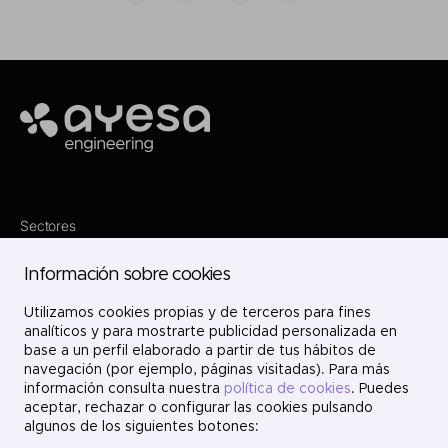
Ayesa
Sectores
Servicios
Dónde estamos
Información sobre cookies
Proyectos
Nosotros
Utilizamos cookies propias y de terceros para fines
Únete
Contacto
analíticos y para mostrarte publicidad personalizada en
LinkedIn
base a un perfil elaborado a partir de tus hábitos de
X
navegación (por ejemplo, páginas visitadas). Para más
Instagram
información consulta nuestra
política de cookies
. Puedes
YouTube
aceptar, rechazar o configurar las cookies pulsando
algunos de los siguientes botones: