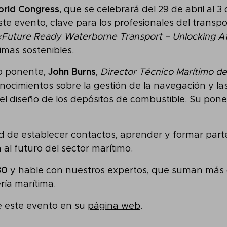
orld Congress
, que se celebrará del 29 de abril al
ste evento, clave para los profesionales del transpor
«Future Ready Waterborne Transport – Unlocking Af
imas sostenibles.
ro ponente,
John Burns
,
Director Técnico Marítimo 
onocimientos sobre la gestión de la navegación y la
l diseño de los depósitos de combustible. Su ponen
ad de establecer contactos, aprender y formar pa
al futuro del sector marítimo.
30
y hable con nuestros expertos, que suman más
ría marítima.
e este evento en su
página web
.