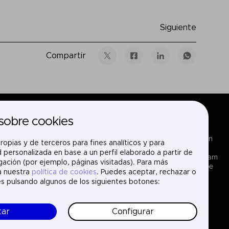
Siguiente
Compartir
sobre cookies
Sectores
LinkedIn
ropias y de terceros para fines analíticos y para
Servicios
X
 personalizada en base a un perfil elaborado a partir de
Dónde estamos
Instagram
ación (por ejemplo, páginas visitadas). Para más
Proyectos
YouTube
a nuestra
política de cookies
. Puedes aceptar, rechazar o
Nosotros
es pulsando algunos de los siguientes botones:
Únete
Contacto
tar
Configurar