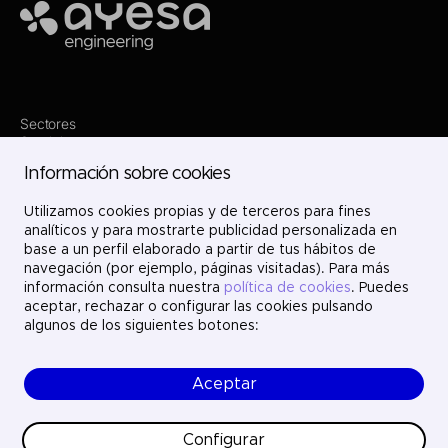
Ayesa
Sectores
Servicios
Dónde estamos
Información sobre cookies
Proyectos
Nosotros
Únete
Utilizamos cookies propias y de terceros para fines
Contacto
analíticos y para mostrarte publicidad personalizada en
LinkedIn
base a un perfil elaborado a partir de tus hábitos de
X
navegación (por ejemplo, páginas visitadas). Para más
Instagram
información consulta nuestra
política de cookies
. Puedes
YouTube
aceptar, rechazar o configurar las cookies pulsando
algunos de los siguientes botones:
Aceptar
© Ayesa Engineering. Todos los derechos reservados.
Aviso legal
Política de cookies
Configurar
Política de privacidad