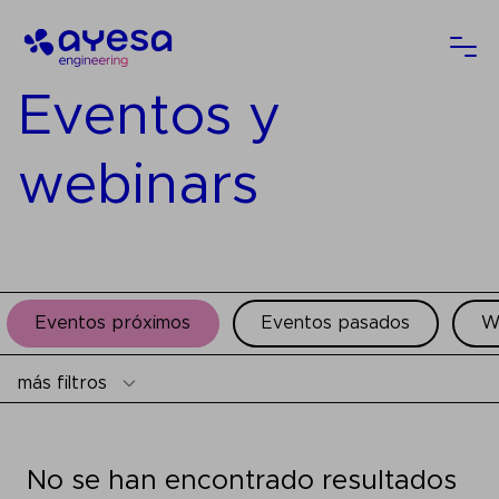
Ayesa
Abri
Eventos y
webinars
Eventos próximos
Eventos pasados
W
más filtros
No se han encontrado resultados