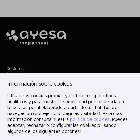
Ayesa
Sectores
Servicios
Dónde estamos
Información sobre cookies
Proyectos
Nosotros
Utilizamos cookies propias y de terceros para fines
Únete
Contacto
analíticos y para mostrarte publicidad personalizada en
LinkedIn
base a un perfil elaborado a partir de tus hábitos de
X
navegación (por ejemplo, páginas visitadas). Para más
Instagram
información consulta nuestra
política de cookies
. Puedes
YouTube
aceptar, rechazar o configurar las cookies pulsando
algunos de los siguientes botones: